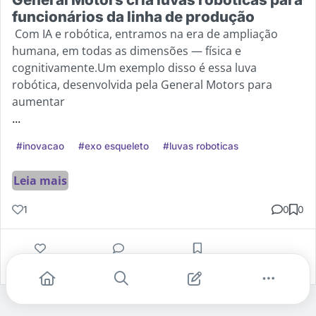
funcionários da linha de produção
Com IA e robótica, entramos na era de ampliação
humana, em todas as dimensões — física e
cognitivamente.Um exemplo disso é essa luva
robótica, desenvolvida pela General Motors para
aumentar
...
#inovacao
#exo esqueleto
#luvas roboticas
Leia mais
1
0
0
Gostei
Comentar
Salvar