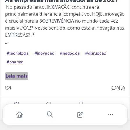
No passado lento, INOVAÇÃO contínua era
principalmente diferencial competitivo. HOJE, inovação
é crucial para a SOBREVIVÊNCIA no mundo cada vez
mais VUCA.⁉️ Nesse sentido, como está a inovação nas
EMPRESAS?📍
...
#tecnologia
#inovacao
#negócios
#disrupcao
#pharma
Leia mais
1
0
0
Gostei
Comentar
Salvar