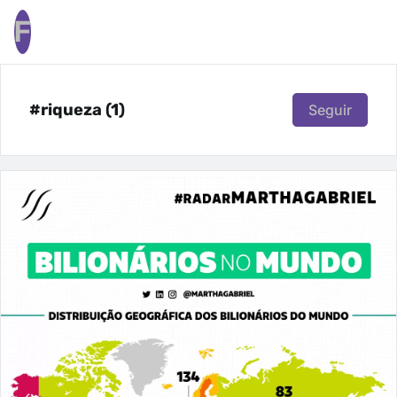
F
#riqueza (1)
Seguir