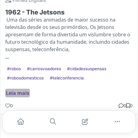
1962 - The Jetsons
Uma das séries animadas de maior sucesso na
televisão desde os seus primórdios, Os Jetsons
apresentam de forma divertida um vislumbre sobre o
futuro tecnológico da humanidade, incluindo cidades
suspensas, teleconferência,
...
#robos
#carrosvoadores
#cidadessuspensas
#robosdomesticos
#teleconferencia
Leia mais
0
0
0
Gostei
Comentar
Salvar