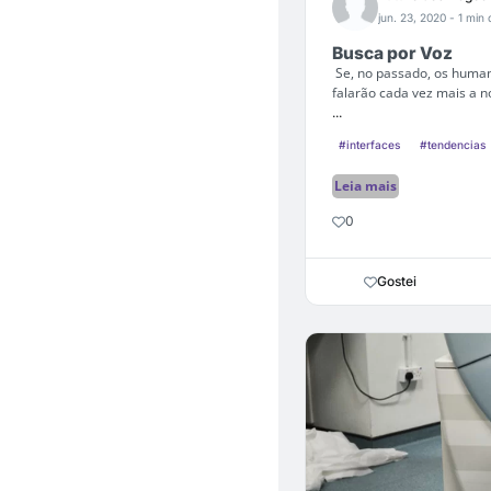
jun. 23, 2020
- 1 min 
Busca por Voz
Se, no passado, os humano
falarão cada vez mais a n
...
#interfaces
#tendencias
Leia mais
0
Gostei