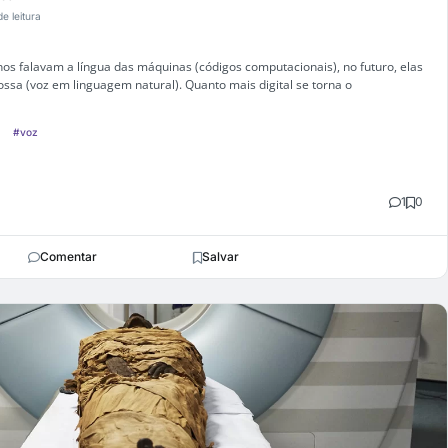
de leitura
s falavam a língua das máquinas (códigos computacionais), no futuro, elas
ossa (voz em linguagem natural). Quanto mais digital se torna o
#voz
1
0
Comentar
Salvar