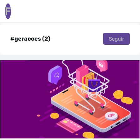
F
#geracoes (2)
Seguir