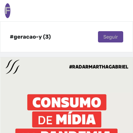
F
#geracao-y (3)
Seguir