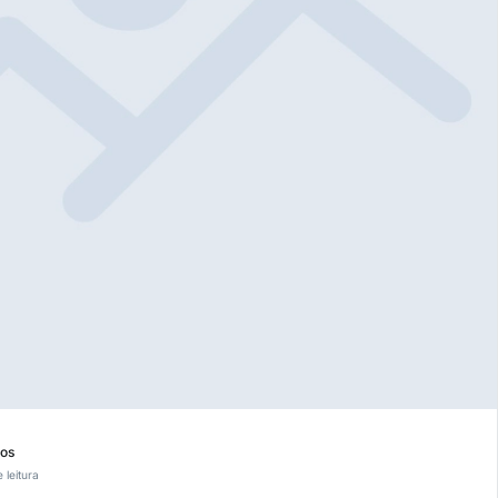
ios
 leitura