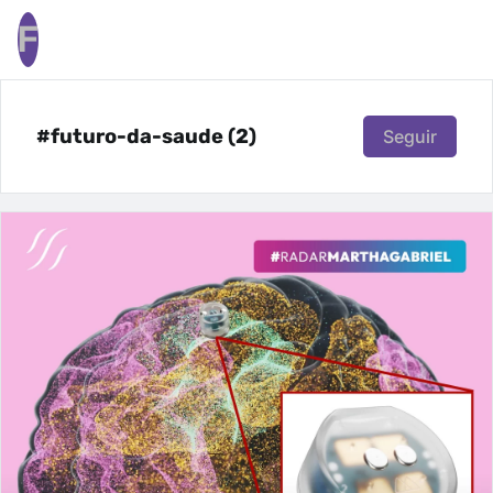
F
#futuro-da-saude (2)
Seguir