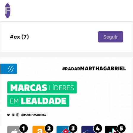
F
#cx (7)
Seguir